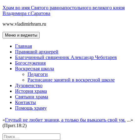
Перейти
Храм во имя Святого равноапостольного великого князя
к
Владимира г.Саратова
содержимому
www.vladimirhram.ru
Меню и виджеты
Главная
Правящий архиерей
Благочинный священник Александр Чеботарев
Богослужения
Воскресная школа
Педагоги
Расписание занятий в воскресной школе
Духовенство
История храма
Святыни храма
Контакты
Помощь храму
«
Глупый не любит знания, а только бы выказать свой ум.
...»
(Прит.18:2)
Найти: