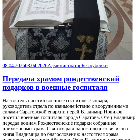
Опубликовано
Автор
Рубрики
08.04.2026
08.04.2026
Администратор
Без рубрики
Передача храмом рождественский
подарков в военные госпиталя
Настоятель посетил военные госпиталя.7 января,
руководитель отдела по взаимодействию с вооружёнными
силами Саратовской епархии иерей Владимир Новиков
посетил военные госпиталя города Саратова. Отец Владимир
передал воинам Рождественские подарки собранные
прихожанами храма Святого равноапостольного великого
князя Владимира по благословению настоятеля храма
иеромонаха Филиппа Абашина. Отец Владимир поздравил