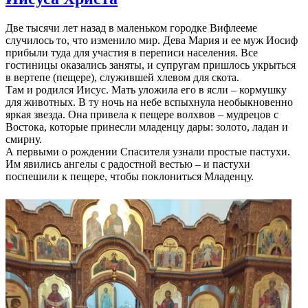
Две тысячи лет назад в маленьком городке Вифлееме
случилось то, что изменило мир. Дева Мария и ее муж Иосиф
прибыли туда для участия в переписи населения. Все
гостиницы оказались заняты, и супругам пришлось укрыться
в вертепе (пещере), служившей хлевом для скота.
Там и родился Иисус. Мать уложила его в ясли – кормушку
для животных. В ту ночь на небе вспыхнула необыкновенно
яркая звезда. Она привела к пещере волхвов – мудрецов с
Востока, которые принесли младенцу дары: золото, ладан и
смирну.
А первыми о рождении Спасителя узнали простые пастухи.
Им явились ангелы с радостной вестью – и пастухи
поспешили к пещере, чтобы поклониться Младенцу.