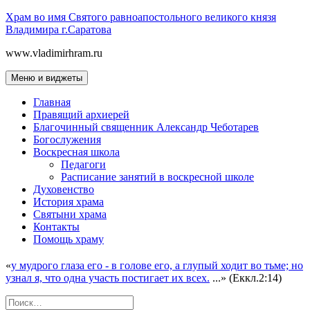
Перейти
Храм во имя Святого равноапостольного великого князя
к
Владимира г.Саратова
содержимому
www.vladimirhram.ru
Меню и виджеты
Главная
Правящий архиерей
Благочинный священник Александр Чеботарев
Богослужения
Воскресная школа
Педагоги
Расписание занятий в воскресной школе
Духовенство
История храма
Святыни храма
Контакты
Помощь храму
«
у мудрого глаза его - в голове его, а глупый ходит во тьме; но
узнал я, что одна участь постигает их всех.
...» (Еккл.2:14)
Найти: