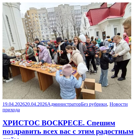
Опубликовано
Автор
Рубрики
19.04.2026
20.04.2026
Администратор
Без рубрики
,
Новости
прихода
ХРИСТОС ВОСКРЕСЕ. Спешим
поздравить всех вас с этим радостным