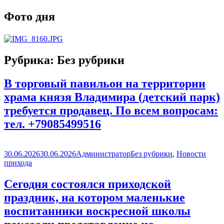
Фото дня
Рубрика:
Без рубрики
В торговый павильон на территории
храма князя Владимира (детский парк)
требуется продавец. По всем вопросам:
тел. +79085499516
Опубликовано
Автор
Рубрики
30.06.2026
30.06.2026
Администратор
Без рубрики
,
Новости
прихода
Сегодня состоялся приходской
праздник, на котором маленькие
воспитанники воскресной школы