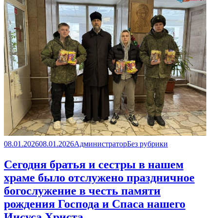
Опубликовано
Автор
Рубрики
08.01.2026
08.01.2026
Администратор
Без рубрики
Сегодня братья и сестры в нашем
храме было отслужено праздничное
богослужение в честь памяти
рождения Господа и Спаса нашего
Иисуса Христа