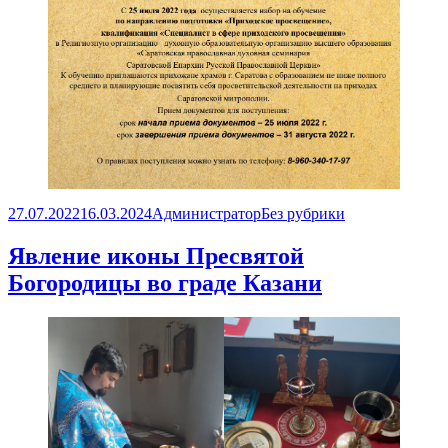
Опубликовано
Автор
Рубрики
27.07.2022
16.03.2024
Администратор
Без рубрики
Явление иконы Пресвятой
Богородицы во граде Казани