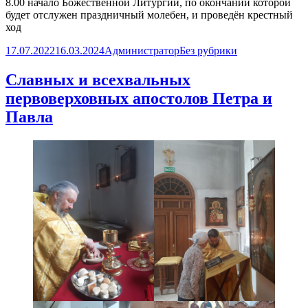
8.00 начало Божественной Литургии, по окончании которой
будет отслужен праздничный молебен, и проведён крестный
ход
Опубликовано
Автор
Рубрики
17.07.2022
16.03.2024
Администратор
Без рубрики
Славных и всехвальных
первоверховных апостолов Петра и
Павла