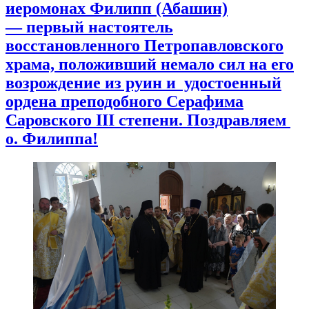
иеромонах Филипп (Абашин)
— п
ервый настоятель
восстановленного Петропавловского
храма, положивший немало сил на его
возрождение из руин и удостоенный
ордена преподобного Серафима
Саровского III степени. Поздравляем
о. Филиппа!