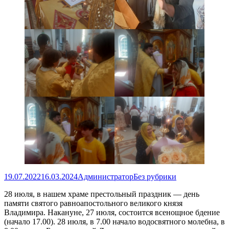
Опубликовано
Автор
Рубрики
19.07.2022
16.03.2024
Администратор
Без рубрики
28 июля, в нашем храме престольный праздник — день
памяти святого равноапостольного великого князя
Владимира. Накануне, 27 июля, состоится всенощное бдение
(начало 17.00). 28 июля, в 7.00 начало водосвятного молебна, в