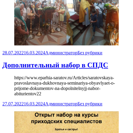
Опубликовано
Автор
Рубрики
28.07.2022
16.03.2024
Администратор
Без рубрики
Дополнительный набор в СПДС
https://www.eparhia-saratov.ru/Articles/saratovskaya-
pravoslavnaya-dukhovnaya-seminariya-obyavlyaet-o-
prijome-dokumentov-na-dopolnitelnyjj-nabor-
abiturientov22
Опубликовано
Автор
Рубрики
27.07.2022
16.03.2024
Администратор
Без рубрики