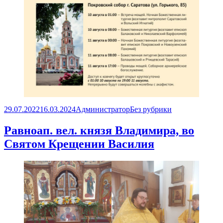
Опубликовано
Автор
Рубрики
29.07.2022
16.03.2024
Администратор
Без рубрики
Равноап. вел. князя Владимира, во
Святом Крещении Василия