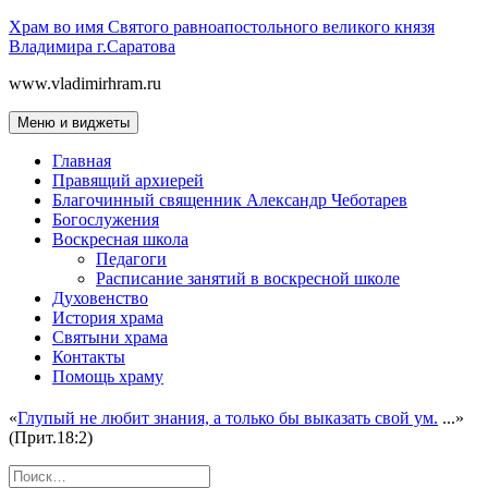
Перейти
Храм во имя Святого равноапостольного великого князя
к
Владимира г.Саратова
содержимому
www.vladimirhram.ru
Меню и виджеты
Главная
Правящий архиерей
Благочинный священник Александр Чеботарев
Богослужения
Воскресная школа
Педагоги
Расписание занятий в воскресной школе
Духовенство
История храма
Святыни храма
Контакты
Помощь храму
«
Глупый не любит знания, а только бы выказать свой ум.
...»
(Прит.18:2)
Найти: