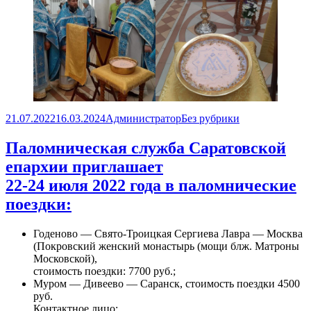
Опубликовано
Автор
Рубрики
21.07.2022
16.03.2024
Администратор
Без рубрики
Паломническая служба Саратовской
епархии приглашает
22-24 июля 2022 года в паломнические
поездки:
Годеново — Свято-Троицкая Сергиева Лавра — Москва
(Покровский женский монастырь (мощи блж. Матроны
Московской),
стоимость поездки: 7700 руб.;
Муром — Дивеево — Саранск, стоимость поездки 4500
руб.
Контактное лицо: