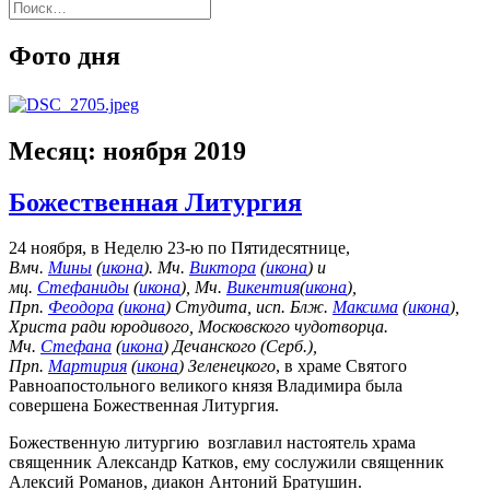
Найти:
Фото дня
Месяц:
ноября 2019
Божественная Литургия
24 ноября, в Неделю 23-ю по Пятидесятнице,
Вмч.
Мины
(
икона
). Мч.
Виктора
(
икона
) и
мц.
Стефаниды
(
икона
), Мч.
Викентия
(
икона
),
Прп.
Феодора
(
икона
) Студита, исп. Блж.
Максима
(
икона
),
Христа ради юродивого, Московского чудотворца.
Мч.
Стефана
(
икона
) Дечанского (Серб.),
Прп.
Мартирия
(
икона
) Зеленецкого
, в храме Святого
Равноапостольного великого князя Владимира была
совершена Божественная Литургия.
Божественную литургию возглавил настоятель храма
священник Александр Катков, ему сослужили священник
Алексий Романов, диакон Антоний Братушин.