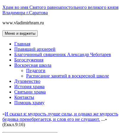
Перейти
Храм во имя Святого равноапостольного великого князя
к
Владимира г.Саратова
содержимому
www.vladimirhram.ru
Меню и виджеты
Главная
Правящий архиерей
Благочинный священник Александр Чеботарев
Богослужения
Воскресная школа
Педагоги
Расписание занятий в воскресной школе
Духовенство
История храма
Святыни храма
Контакты
Помощь храму
«
И сказал я: мудрость лучше силы, и однако же мудрость
бедняка пренебрегается, и слов его не слушают.
...»
(Еккл.9:16)