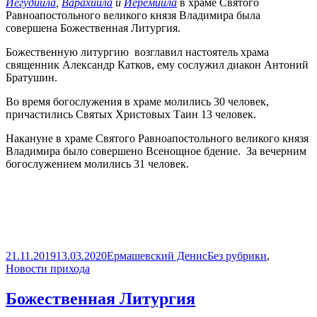
Иегудиила
,
Варахиила
и
Иеремиила
в храме Святого
Равноапостольного великого князя Владимира была
совершена Божественная Литургия.
Божественную литургию возглавил настоятель храма
священник Александр Катков, ему сослужил диакон Антоний
Братушин.
Во время богослужения в храме молились 30 человек,
причастились Святых Христовых Таин 13 человек.
Накануне в храме Святого Равноапостольного великого князя
Владимира было совершено Всенощное бдение. За вечерним
богослужением молились 31 человек.
Опубликовано
Автор
Рубрики
21.11.2019
13.03.2020
Ермашевский Денис
Без рубрики
,
Новости прихода
Божественная Литургия