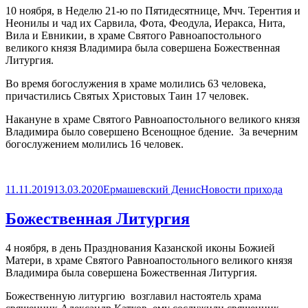
10 ноября, в Неделю 21-ю по Пятидесятнице, Мчч. Терентия и
Неонилы и чад их Сарвила, Фота, Феодула, Иеракса, Нита,
Вила и Евникии, в храме Святого Равноапостольного
великого князя Владимира была совершена Божественная
Литургия.
Во время богослужения в храме молились 63 человека,
причастились Святых Христовых Таин 17 человек.
Накануне в храме Святого Равноапостольного великого князя
Владимира было совершено Всенощное бдение. За вечерним
богослужением молились 16 человек.
Опубликовано
Автор
Рубрики
11.11.2019
13.03.2020
Ермашевский Денис
Новости прихода
Божественная Литургия
4 ноября, в день Празднования Казанской иконы Божией
Матери, в храме Святого Равноапостольного великого князя
Владимира была совершена Божественная Литургия.
Божественную литургию возглавил настоятель храма