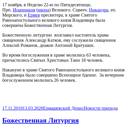
17 ноября, в Неделю 22-ю по Пятидесятнице,
Прп.
Иоанникия
(
икона
) Великого. Сщмчч.
Никандра
, еп.
Мирского, и
Ермея
пресвитера, в храме Святого
Равноапостольного великого князя Владимира была
совершена Божественная Литургия.
Божественную литургию возглавил настоятель храма
священник Александр Катков, ему сослужили священник
Алексий Романов, диакон Антоний Братушин.
Во время богослужения в храме молились 63 человека,
причастились Святых Христовых Таин 18 человек.
Накануне в храме Святого Равноапостольного великого князя
Владимира было совершено Всенощное бдение. За вечерним
богослужением молились 26 человек.
Опубликовано
Автор
Рубрики
17.11.2019
13.03.2020
Ермашевский Денис
Новости прихода
Божественная Литургия