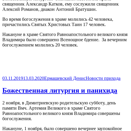
священник Александр Катков, ему сослужили священник
Алексий Романов, диакон Антоний Братушин.
Во время богослужения в храме молились 42 человека,
причастились Святых Христовых Таин 17 человек.
Накануне в храме Святого Равноапостольного великого князя
Владимира было совершено Всенощное бдение. За вечерним
богослужением молились 20 человек.
Опубликовано
Автор
Рубрики
03.11.2019
13.03.2020
Ермашевский Денис
Новости прихода
Божественная литургия и панихида
2 ноября, в Димитриевскую родительскую субботу, день
памяти Вмч. Артемия Великого в храме Святого
Равноапостольного великого князя Владимира совершены
богослужения.
Накануне, 1 ноября, было совершено вечернее заупокойное