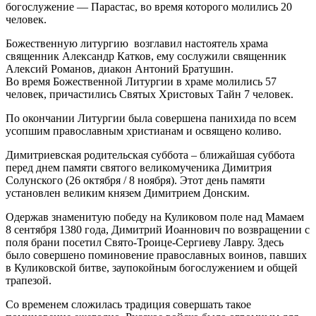
богослужение — Парастас, во время которого молились 20
человек.
Божественную литургию возглавил настоятель храма
священник Александр Катков, ему сослужили священник
Алексий Романов, диакон Антоний Братушин.
Во время Божественной Литургии в храме молились 57
человек, причастились Святых Христовых Тайн 7 человек.
По окончании Литургии была совершена панихида по всем
усопшим православным христианам и освящено коливо.
Димитриевская родительская суббота – ближайшая суббота
перед днем памяти святого великомученика Димитрия
Солунского (26 октября / 8 ноября). Этот день памяти
установлен великим князем Димитрием Донским.
Одержав знаменитую победу на Куликовом поле над Мамаем
8 сентября 1380 года, Димитрий Иоаннович по возвращении с
поля брани посетил Свято-Троице-Сергиеву Лавру. Здесь
было совершено поминовение православных воинов, павших
в Куликовской битве, заупокойным богослужением и общей
трапезой.
Со временем сложилась традиция совершать такое