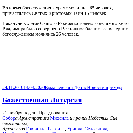
Во время богослужения в храме молились 65 человек,
причастились Святых Христовых Таин 15 человек.
Накануне в храме Святого Равноапостольного великого князя
Владимира было совершено Всенощное бдение. За вечерним
богослужением молились 26 человек.
Опубликовано
Автор
Рубрики
24.11.2019
13.03.2020
Ермашевский Денис
Новости прихода
Божественная Литургия
21 ноября, в день Празднования
Собор
а Архистратига
Михаила
и прочих Небесных Сил
бесплотных,
Архангелов
Гавриила
,
Рафаила
,
Уриила
,
Селафиила
,