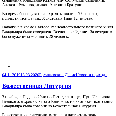
священник Александр Катков, ему сослужили священник
Алексий Романов, диакон Антоний Братушин.
Во время богослужения в храме молились 57 человек,
причастились Святых Христовых Таин 12 человек.
Накануне в храме Святого Равноапостольного великого князя
Владимира было совершено Всенощное бдение. За вечерним
богослужением молились 28 человек.
Опубликовано
Автор
Рубрики
04.11.2019
13.03.2020
Ермашевский Денис
Новости прихода
Божественная Литургия
3 ноября, в Неделю 20-ю по Пятидесятнице, Прп. Илариона
Великого, в храме Святого Равноапостольного великого князя
Владимира была совершена Божественная Литургия.
Божественную литургию возглавил настоятель храма