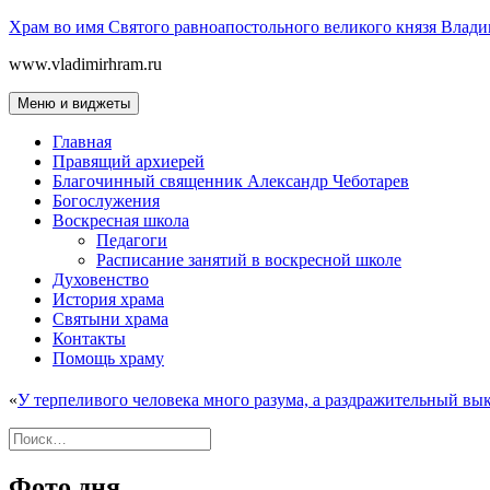
Перейти
Храм во имя Святого равноапостольного великого князя Влади
к
www.vladimirhram.ru
содержимому
Меню и виджеты
Главная
Правящий архиерей
Благочинный священник Александр Чеботарев
Богослужения
Воскресная школа
Педагоги
Расписание занятий в воскресной школе
Духовенство
История храма
Святыни храма
Контакты
Помощь храму
«
У терпеливого человека много разума, а раздражительный вык
Найти:
Фото дня