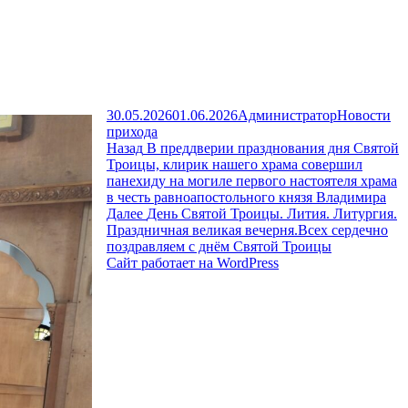
Опубликовано
Автор
Рубрики
30.05.2026
01.06.2026
Администратор
Новости
прихода
Предыдущая
Назад
В преддверии празднования дня Святой
запись:
Троицы, клирик нашего храма совершил
панехиду на могиле первого настоятеля храма
в честь равноапостольного князя Владимира
Следующая
Далее
День Святой Троицы. Лития. Литургия.
запись:
Праздничная великая вечерня.Всех сердечно
поздравляем с днём Святой Троицы
Сайт работает на WordPress