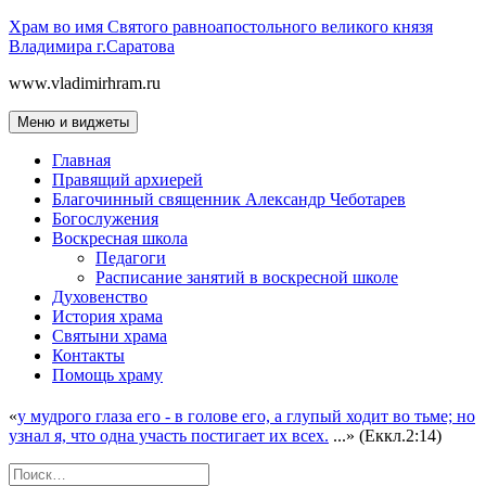
Перейти
Храм во имя Святого равноапостольного великого князя
к
Владимира г.Саратова
содержимому
www.vladimirhram.ru
Меню и виджеты
Главная
Правящий архиерей
Благочинный священник Александр Чеботарев
Богослужения
Воскресная школа
Педагоги
Расписание занятий в воскресной школе
Духовенство
История храма
Святыни храма
Контакты
Помощь храму
«
у мудрого глаза его - в голове его, а глупый ходит во тьме; но
узнал я, что одна участь постигает их всех.
...» (Еккл.2:14)
Найти: