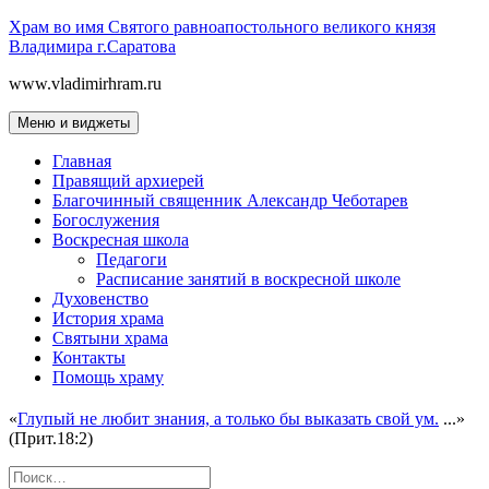
Перейти
Храм во имя Святого равноапостольного великого князя
к
Владимира г.Саратова
содержимому
www.vladimirhram.ru
Меню и виджеты
Главная
Правящий архиерей
Благочинный священник Александр Чеботарев
Богослужения
Воскресная школа
Педагоги
Расписание занятий в воскресной школе
Духовенство
История храма
Святыни храма
Контакты
Помощь храму
«
Глупый не любит знания, а только бы выказать свой ум.
...»
(Прит.18:2)
Найти: