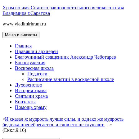
Перейти
Храм во имя Святого равноапостольного великого князя
к
Владимира г.Саратова
содержимому
www.vladimirhram.ru
Меню и виджеты
Главная
Правящий архиерей
Благочинный священник Александр Чеботарев
Богослужения
Воскресная школа
Педагоги
Расписание занятий в воскресной школе
Духовенство
История храма
Святыни храма
Контакты
Помощь храму
«
И сказал я: мудрость лучше силы, и однако же мудрость
бедняка пренебрегается, и слов его не слушают.
...»
(Еккл.9:16)