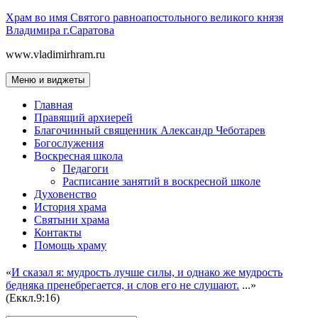
Перейти
Храм во имя Святого равноапостольного великого князя
к
Владимира г.Саратова
содержимому
www.vladimirhram.ru
Меню и виджеты
Главная
Правящий архиерей
Благочинный священник Александр Чеботарев
Богослужения
Воскресная школа
Педагоги
Расписание занятий в воскресной школе
Духовенство
История храма
Святыни храма
Контакты
Помощь храму
«
И сказал я: мудрость лучше силы, и однако же мудрость
бедняка пренебрегается, и слов его не слушают.
...»
(Еккл.9:16)